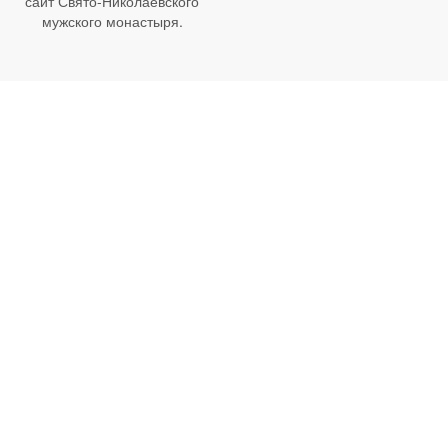
сайт Свято-Николаевского
мужского монастыря.