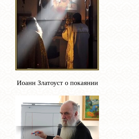
Иоанн Златоуст о покаянии