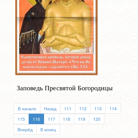
Заповедь Пресвятой Богородицы
В начало
Назад
111
112
113
114
115
116
117
118
119
120
Вперёд
В конец