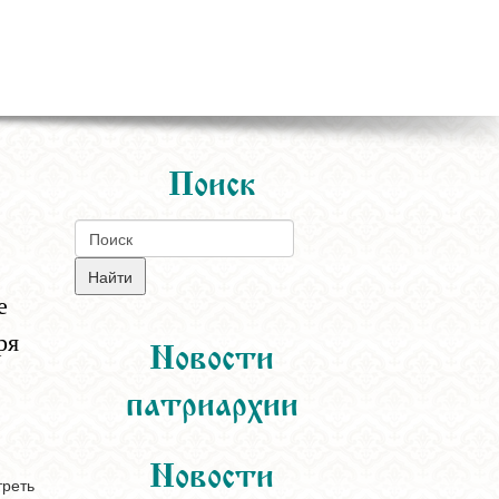
Поиск
е
ря
Новости
патриархии
Новости
треть