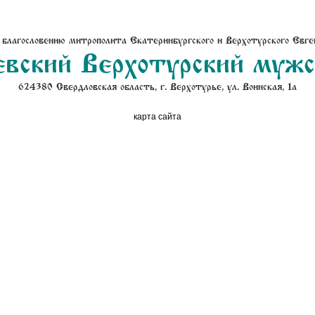
 благословению митрополита Екатеринбургского и Верхотурского Евге
вский Верхотурский муж
624380 Свердловская область, г. Верхотурье, ул. Воинская, 1а
карта сайта