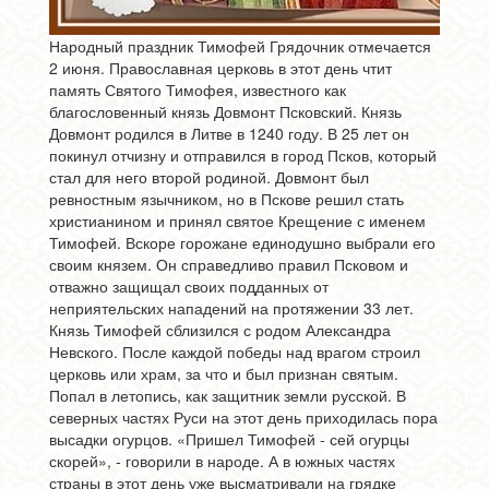
Народный праздник Тимофей Грядочник отмечается
2 июня. Православная церковь в этот день чтит
память Святого Тимофея, известного как
благословенный князь Довмонт Псковский. Князь
Довмонт родился в Литве в 1240 году. В 25 лет он
покинул отчизну и отправился в город Псков, который
стал для него второй родиной. Довмонт был
ревностным язычником, но в Пскове решил стать
христианином и принял святое Крещение с именем
Тимофей. Вскоре горожане единодушно выбрали его
своим князем. Он справедливо правил Псковом и
отважно защищал своих подданных от
неприятельских нападений на протяжении 33 лет.
Князь Тимофей сблизился с родом Александра
Невского. После каждой победы над врагом строил
церковь или храм, за что и был признан святым.
Попал в летопись, как защитник земли русской. В
северных частях Руси на этот день приходилась пора
высадки огурцов. «Пришел Тимофей - сей огурцы
скорей», - говорили в народе. А в южных частях
страны в этот день уже высматривали на грядке