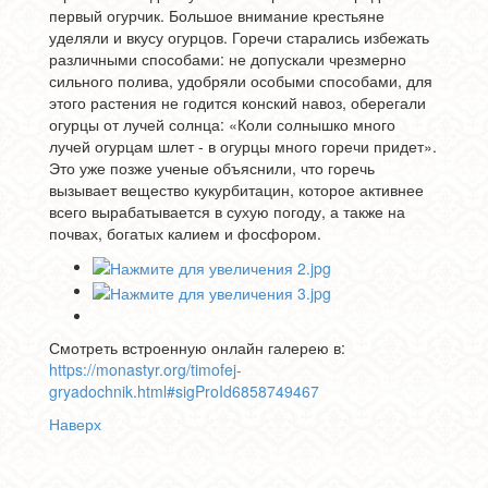
первый огурчик. Большое внимание крестьяне
уделяли и вкусу огурцов. Горечи старались избежать
различными способами: не допускали чрезмерно
сильного полива, удобряли особыми способами, для
этого растения не годится конский навоз, оберегали
огурцы от лучей солнца: «Коли солнышко много
лучей огурцам шлет - в огурцы много горечи придет».
Это уже позже ученые объяснили, что горечь
вызывает вещество кукурбитацин, которое активнее
всего вырабатывается в сухую погоду, а также на
почвах, богатых калием и фосфором.
Смотреть встроенную онлайн галерею в:
https://monastyr.org/timofej-
gryadochnik.html#sigProId6858749467
Наверх