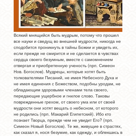
Всякий мнящийся быть мудрым, потому что прошел
все науки и сведущ во внешней мудрости, никогда не
сподобится проникнуть в тайны Божии и увидеть их,
если прежде не смирится и не сделается в чувствах
сердца своего безумным, вместе с самомнением
отвергая и приобретенную ученость (прп. Симеон
Нов. Богослов). Мудрецы, которые хотят быть
толкователями Писаний, не имея Небесного Духа и
не имея единения с Божеством, подобны уродам, не
обладающим здоровыми членами тела своего,
передающие ущербное и гнилое слово. Таковы
поврежденные грехом, от своего ума или от своей
мудрости они хотят вещать о небесном, от которого
не родились (прп. Макарий Египетский). Ибо кто
познает Творца, прежде чем не увидит Его? (прп.
Симеон Новый Богослов). Те же, живущие в страстях,
как сказал я, нося безумие, как одежду, и облекшись в