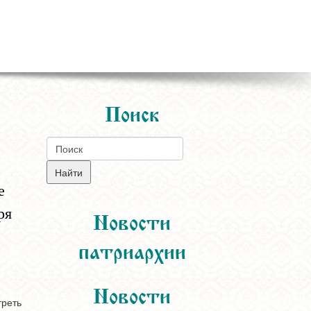
Поиск
е
ря
Новости
патриархии
Новости
треть