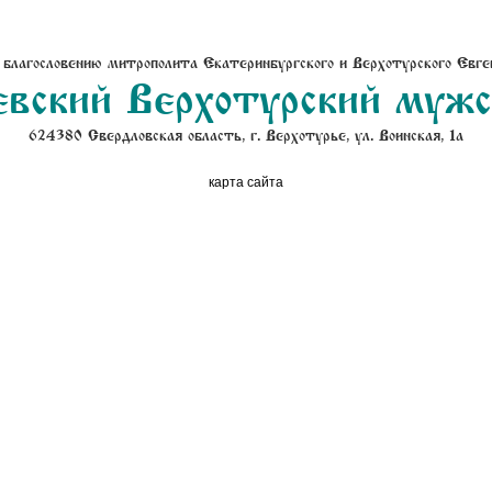
 благословению митрополита Екатеринбургского и Верхотурского Евге
вский Верхотурский муж
624380 Свердловская область, г. Верхотурье, ул. Воинская, 1а
карта сайта