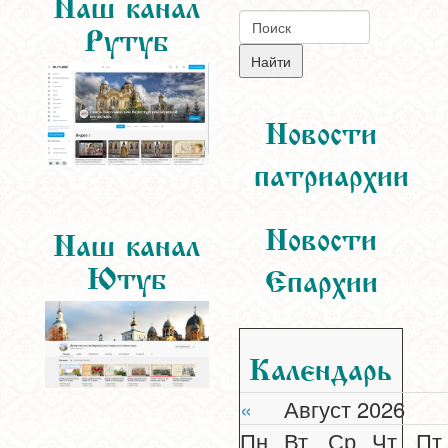
Наш канал
Рутуб
Новости
патриархии
Новости
Наш канал
Ютуб
Епархии
Календарь
«
Август 2026
Пн
Вт
Ср
Чт
Пт