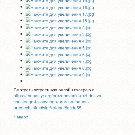
Смотреть встроенную онлайн галерею в:
https://monastyr.org/prazdnovanie-rozhdestva-
chestnogo-i-sloavnogo-proroka-ioanna-
predtechi.html#sigProIdaef8dcda55
Наверх