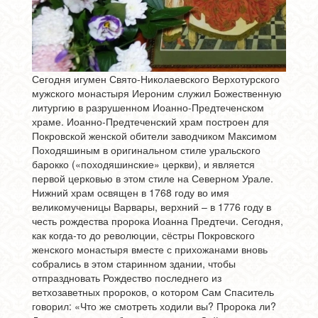
Сегодня игумен Свято-Николаевского Верхотурского
мужского монастыря Иероним служил Божественную
литургию в разрушенном Иоанно-Предтеченском
храме. Иоанно-Предтеченский храм построен для
Покровской женской обители заводчиком Максимом
Походяшиным в оригинальном стиле уральского
барокко («походяшинские» церкви), и является
первой церковью в этом стиле на Северном Урале.
Нижний храм освящен в 1768 году во имя
великомученицы Варвары, верхний – в 1776 году в
честь рождества пророка Иоанна Предтечи. Сегодня,
как когда-то до революции, сёстры Покровского
женского монастыря вместе с прихожанами вновь
собрались в этом старинном здании, чтобы
отпраздновать Рождество последнего из
ветхозаветных пророков, о котором Сам Спаситель
говорил: «Что же смотреть ходили вы? Пророка ли?