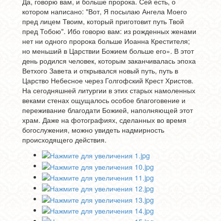
Да, говорю вам, и больше пророка. Сей есть, о
котором написано: "Вот, Я посылаю Ангела Моего
пред лицем Твоим, который приготовит путь Твой
пред Тобою". Ибо говорю вам: из рожденных женами
нет ни одного пророка больше Иоанна Крестителя;
но меньший в Царствии Божием больше его». В этот
день родился человек, которым заканчивалась эпоха
Ветхого Завета и открывался новый путь, путь в
Царство Небесное через Голгофский Крест Христов.
На сегодняшней литургии в этих старых намоленных
веками стенах ощущалось особое благоговение и
переживание благодати Божией, наполняющей этот
храм. Даже на фотографиях, сделанных во время
богослужения, можно увидеть надмирность
происходящего действия.