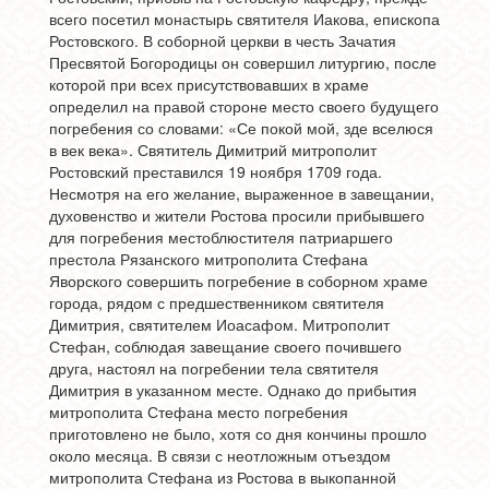
всего посетил монастырь святителя Иакова, епископа
Ростовского. В соборной церкви в честь Зачатия
Пресвятой Богородицы он совершил литургию, после
которой при всех присутствовавших в храме
определил на правой стороне место своего будущего
погребения со словами: «Се покой мой, зде вселюся
в век века». Святитель Димитрий митрополит
Ростовский преставился 19 ноября 1709 года.
Несмотря на его желание, выраженное в завещании,
духовенство и жители Ростова просили прибывшего
для погребения местоблюстителя патриаршего
престола Рязанского митрополита Стефана
Яворского совершить погребение в соборном храме
города, рядом с предшественником святителя
Димитрия, святителем Иоасафом. Митрополит
Стефан, соблюдая завещание своего почившего
друга, настоял на погребении тела святителя
Димитрия в указанном месте. Однако до прибытия
митрополита Стефана место погребения
приготовлено не было, хотя со дня кончины прошло
около месяца. В связи с неотложным отъездом
митрополита Стефана из Ростова в выкопанной