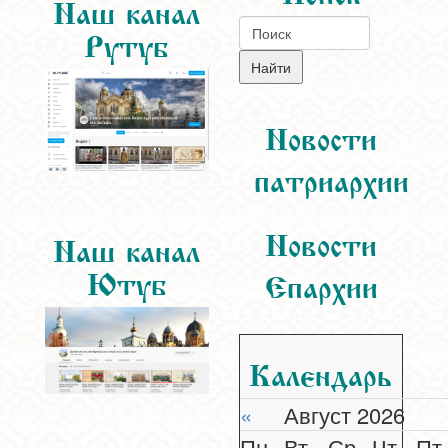
Наш канал
Рутуб
Новости
патриархии
Новости
Наш канал
Ютуб
Епархии
Календарь
«
Август 2026
Пн
Вт
Ср
Чт
Пт