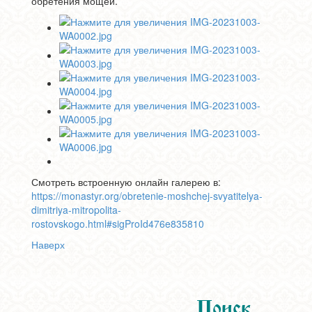
обретения мощей.
Смотреть встроенную онлайн галерею в:
https://monastyr.org/obretenie-moshchej-svyatitelya-
dimitriya-mitropolita-
rostovskogo.html#sigProId476e835810
Наверх
Поиск