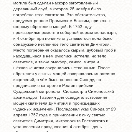
могиле был сделан наскоро заготовленный
деревянный сруб, в котором 25 ноября было
погребено тело святителя. Это обстоятельство,
предусмотренное Промыслом Божиим, привело к
скорому обретению мощей. В 1752 году
производился ремонт в соборной церкви монастыря,
и 4 октября при починке опустившегося пола было
обнаружено нетленное тело святителя Димитрия.
Место погребения оказалось сырым, дубовый гроб и
находившиеся в нём рукописи истлели, но тело
святителя, а также омофор, саккос, митра и
шёлковые четки сохранились нетленными. После
обретения у святых мощей совершалось множество
исцелений, о чём было донесено Синоду, по
предписанию которого в Ростов прибыли
Суздальский митрополит Сильвестр и Симоновский
архимандрит Гавриил для освидетельствования
мощей святителя Димитрия и происшедших
чудесных исцелений. Последовал указ Синода от 29
апреля 1757 года о причислении к лику святых
святителя Димитрия, митрополита Ростовского и
установлении празднования 4 октября - день