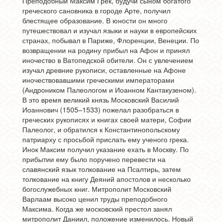
Преподобный Максим Грек, будучи сыном богатого
греческого сановника в городе Арте, получил
блестящее образование. В юности он много
путешествовал и изучал языки и науки в европейских
странах, побывал в Париже, Флоренции, Венеции. По
возвращении на родину прибыл на Афон и принял
иночество в Ватопедской обители. Он с увлечением
изучал древние рукописи, оставленные на Афоне
иночествовавшими греческими императорами
(Андроником Палеологом и Иоанном Кантакузеном).
В это время великий князь Московский Василий
Иоаннович (1505–1533) пожелал разобраться в
греческих рукописях и книгах своей матери, Софии
Палеолог, и обратился к Константинопольскому
патриарху с просьбой прислать ему ученого грека.
Инок Максим получил указание ехать в Москву. По
прибытии ему было поручено перевести на
славянский язык толкование на Псалтирь, затем
толкование на книгу Деяний апостолов и несколько
богослужебных книг. Митрополит Московский
Варлаам высоко ценил труды преподобного
Максима. Когда же московский престол занял
митрополит Даниил, положение изменилось. Новый