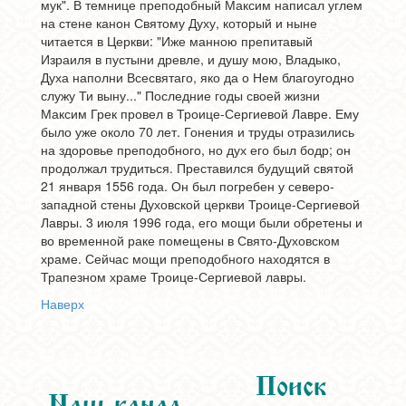
мук". В темнице преподобный Максим написал углем
на стене канон Святому Духу, который и ныне
читается в Церкви: "Иже манною препитавый
Израиля в пустыни древле, и душу мою, Владыко,
Духа наполни Всесвятаго, яко да о Нем благоугодно
служу Ти выну..." Последние годы своей жизни
Максим Грек провел в Троице-Сергиевой Лавре. Ему
было уже около 70 лет. Гонения и труды отразились
на здоровье преподобного, но дух его был бодр; он
продолжал трудиться. Преставился будущий святой
21 января 1556 года. Он был погребен у северо-
западной стены Духовской церкви Троице-Сергиевой
Лавры. 3 июля 1996 года, его мощи были обретены и
во временной раке помещены в Свято-Духовском
храме. Сейчас мощи преподобного находятся в
Трапезном храме Троице-Сергиевой лавры.
Наверх
Поиск
Наш канал