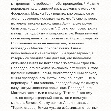
митрополит потребовал, чтобы преподобный Максим
переводил на славянский язык церковную историю
Феодорита. Максим Грек решительно отказался от
этого поручения, указывая на то, что "в сию историю
включены письма раскольника Ария, а сие может
быть опасно для простоты". Этот отказ посеял рознь
между преподобным и митрополитом. Когда великий
князь намеревался расторгнуть свой брак с супругой
Соломонией из-за ее неплодства, отважный
исповедник Максим прислал князю "Главы
поучительные к начальствующим правоверных", в
которых он убедительно доказал, что положение
обязывает князя не покоряться животным страстям.
Преподобного Максима заключили в темницу. С того
времени начался новый, многострадальный период
жизни преподобного. Неточности, обнаруженные в
переводах, были вменены преподобному Максиму в
вину, как умышленная порча книг. Преподобного
Максима заключили в темницу. Тяжело было ему
там, но среди страданий стяжал он и великую
милость Божию. К нему явился Ангел и сказал:
"Терпи, старец! Этими муками избавишься от вечных