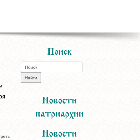
Поиск
е
ря
Новости
патриархии
Новости
треть