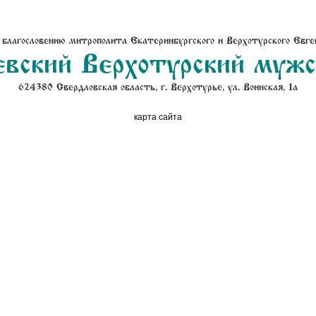
 благословению митрополита Екатеринбургского и Верхотурского Евге
вский Верхотурский муж
624380 Свердловская область, г. Верхотурье, ул. Воинская, 1а
карта сайта