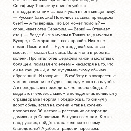
Серафиму Тяпочкину пришёл узбек с
пятнадцатилетним сыном и упал в ноги священнику:
— Русский батюшка! Помолись за сына, припадком
бьёт! — А ты веришь, что Бог может помочь? —
спрашивает отец Серафим. — Верю! — Отвечает
отец. — Везде был: у муллы в Ташкенте, у муллы в
Бухаре, в Самарканде – всех прошёл. Никто не
помог. Помоги ты! — Ну, что ж, давай молиться
вместе, — сказал батюшка. Встали они втроём на
колени. Прочитал отец Серафим канон и молитвы о
болящем, помазал его елеем – несмотря на то, что
он не крещеный, а, по мусульманскому обычаю,
обрезанный. И говорит: — В субботу и в воскресенье
у меня времени не будет – народу много на службе.
А в понедельник приходи так же, после обеда. И
когда этот человек с сыном в понедельник появился у
ограды храма Георгия Победоносца, то скинул у
ворот обувь, встал на колени и так на коленях
прополз все 36 метров – расстояние от ворот до
домика отца Серафима! Вот урок всем нам! Кто из
нас, русских, пойдёт так на коленях к своему
благодетелю? А узбек от радости через весь