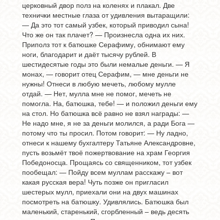
церковный двор полз на коленях и плакал. Две
технички местные глаза от удивления вытаращили:
— Да это тот самый узбек, который приводил сына!
Что же он так плачет? — Произнесла одна их них.
Приполз тот к батюшке Серафиму, обнимают ему
ноги, благодарит и даёт тысячу рублей. В
шестидесятые годы это были немалые деньги. — Я
монах, — говорит отец Серафим, — мне деньги не
нужны! Отнеси в любую мечеть, любому мулле
отдай. — Нет, мулла мне не помог, мечеть не
помогла. На, батюшка, тебе! — и положил деньги ему
на стол. Но батюшка всё равно не взял награды: —
Не надо мне, я не за деньги молился, а ради Бога —
потому что ты просил. Потом говорит: — Ну ладно,
отнеси к нашему бухгалтеру Татьяне Александровне,
пусть возьмёт твоё пожертвование на храм Георгия
Победоносца. Прощаясь со священником, тот узбек
пообещал: — Пойду всем муллам расскажу – вот
какая русская вера! Чуть позже он пригласил
шестерых мулл, приехали они на двух машинах
посмотреть на батюшку. Удивлялись. Батюшка был
маленький, старенький, сгорбленный – ведь десять