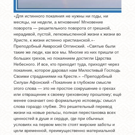
«Для истинного покаяния не нужны ни годы, ни
месяцы, ни недели, а мгновение! Мгновение
поворота — решительного поворота от грешной,
нерадивой, пустой, легкомысленной жизни к жизни во
Христе, к жизни истинно христианской.»-
Преподобный Амвросий Оптинский. «Святые были
такие же люди, как все мы. Многие из них пришли от
больших грехов, но покаянием достигли Царства
Небесного. И все, кто приходит туда, приходят через
покаяние, которое даровал нам Милостивый Господь
Своими страданиями на Кресте.» –Преподобный
Силуан Афонский «Покаяние в глубоком смысле
этого слова — это не простое сокрушение о грехах
или отвращение к своему греховному прошлому; ещё
менее означает оно формальную исповедь: смысл
слова гораздо глубже. Это решительный перевод
жизни на новые рельсы, полная перестановка всех
ценностей в душе и сердце, где при обычных
условиях на первом месте стоят мирские заботы и
цели временной, преимущественно материальной