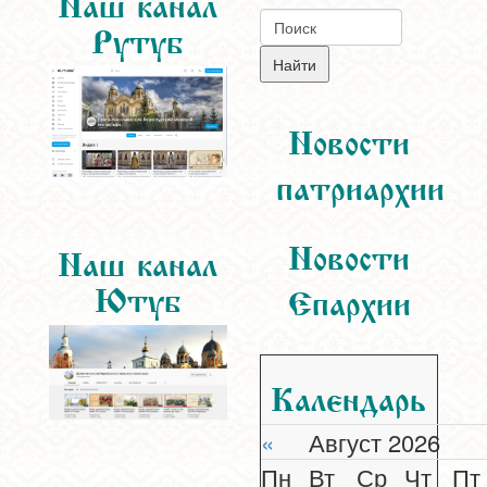
Наш канал
Рутуб
Новости
патриархии
Новости
Наш канал
Ютуб
Епархии
Календарь
«
Август 2026
Пн
Вт
Ср
Чт
Пт