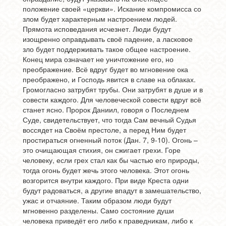
положение своей «церкви». Искание компромисса со
злом будет характерным настроением людей.
Прямота исповедания исчезнет. Люди будут
изощренно оправдывать своё падение, а ласковое
зло будет поддерживать такое общее настроение.
Конец мира означает не уничтожение его, но
преображение. Всё вдруг будет во мгновение ока
преображено, и Господь явится в славе на облаках.
Громогласно затрубят трубы. Они затрубят в душе и в
совести каждого. Для человеческой совести вдруг всё
станет ясно. Пророк Даниил, говоря о Последнем
Суде, свидетельствует, что тогда Сам вечный Судья
воссядет на Своём престоле, а перед Ним будет
простираться огненный поток (Дан. 7, 9-10). Огонь –
это очищающая стихия, он сжигает грехи. Горе
человеку, если грех стал как бы частью его природы,
тогда огонь будет жечь этого человека. Этот огонь
возгорится внутри каждого. При виде Креста одни
будут радоваться, а другие впадут в замешательство,
ужас и отчаяние. Таким образом люди будут
мгновенно разделены. Само состояние души
человека приведёт его либо к праведникам, либо к