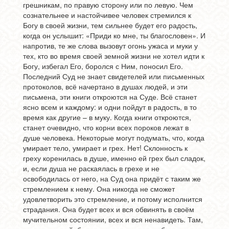
грешникам, по правую сторону или по левую. Чем
сознательнее и настойчивее человек стремился к
Богу в своей жизни, тем сильнее будет его радость,
когда он услышит: «Приди ко мне, ты благословен». И
напротив, те же слова вызовут огонь ужаса и муки у
тех, кто во время своей земной жизни не хотел идти к
Богу, избегал Его, боролся с Ним, поносил Его.
Последний Суд не знает свидетелей или письменных
протоколов, всё начертано в душах людей, и эти
письмена, эти книги откроются на Суде. Всё станет
ясно всем и каждому: и одни пойдут в радость, в то
время как другие – в муку. Когда книги откроются,
станет очевидно, что корни всех пороков лежат в
душе человека. Некоторые могут подумать, что, когда
умирает тело, умирает и грех. Нет! Склонность к
греху коренилась в душе, именно ей грех был сладок,
и, если душа не раскаялась в грехе и не
освободилась от него, на Суд она придёт с таким же
стремлением к нему. Она никогда не сможет
удовлетворить это стремление, и потому исполнится
страдания. Она будет всех и вся обвинять в своём
мучительном состоянии, всех и вся ненавидеть. Там,