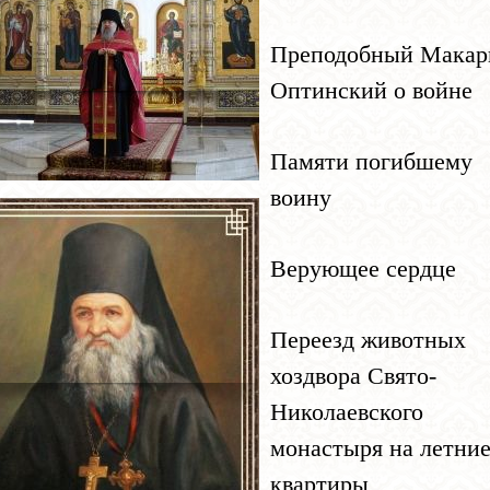
Преподобный Макар
Оптинский о войне
Памяти погибшему
воину
Верующее сердце
Переезд животных
хоздвора Свято-
Николаевского
монастыря на летни
квартиры