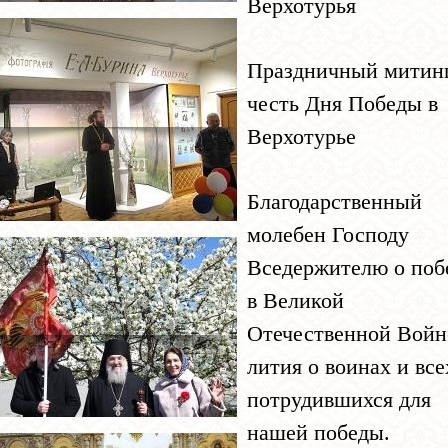
Верхотурья
Праздничный митинг
честь Дня Победы в
Верхотурье
Благодарственный
молебен Господу
Вседержителю о поб
в Великой
Отечественной Войн
лития о воинах и все
потрудившихся для
нашей победы.