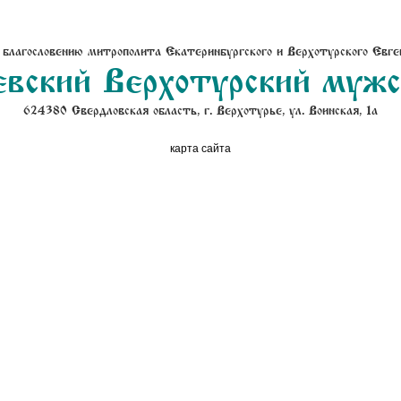
 благословению митрополита Екатеринбургского и Верхотурского Евге
вский Верхотурский муж
624380 Свердловская область, г. Верхотурье, ул. Воинская, 1а
карта сайта