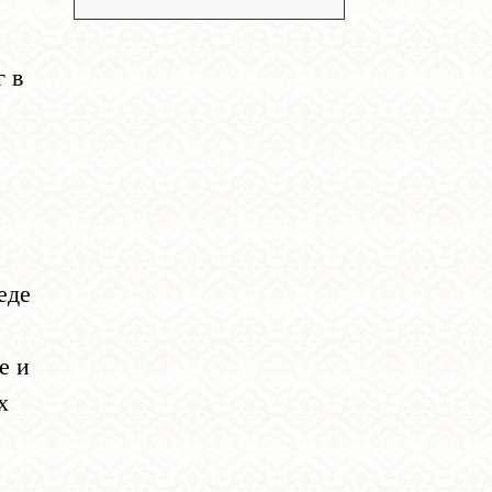
 в
еде
е и
х