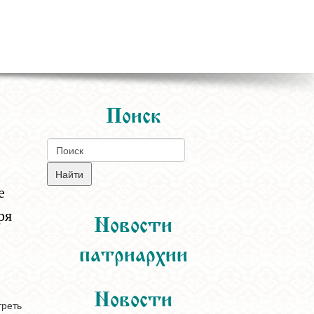
Поиск
е
ря
Новости
патриархии
Новости
треть