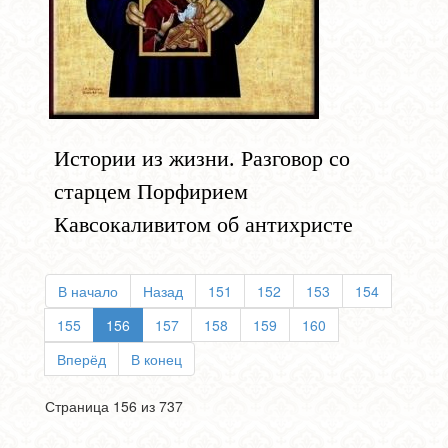
Истории из жизни. Разговор со
старцем Порфирием
Кавсокаливитом об антихристе
В начало
Назад
151
152
153
154
155
156
157
158
159
160
Вперёд
В конец
Страница 156 из 737