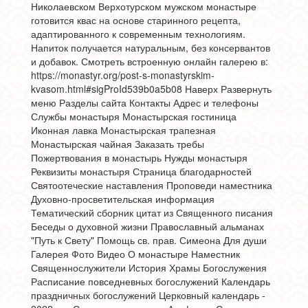
Николаевском Верхотурском мужском монастыре
готовится квас на основе старинного рецепта,
адаптированного к современным технологиям.
Напиток получается натуральным, без консервантов
и добавок.
Смотреть встроенную онлайн галерею в:
https://monastyr.org/post-s-monastyrskim-
kvasom.html#sigProId539b0a5b08
Наверх
Развернуть
меню Разделы сайта Контакты Адрес и телефоны
Службы монастыря Монастырская гостиница
Иконная лавка Монастырская трапезная
Монастырская чайная Заказать требы
Пожертвования в монастырь Нужды монастыря
Реквизиты монастыря Страница благодарностей
Святоотеческие наставления Проповеди наместника
Духовно-просветительская информация
Тематический сборник цитат из Священного писания
Беседы о духовной жизни Православный альманах
"Путь к Свету" Помощь св. прав. Симеона Для души
Галерея Фото Видео О монастыре Наместник
Священнослужители История Храмы Богослужения
Расписание повседневных богослужений Календарь
праздничных богослужений Церковный календарь -