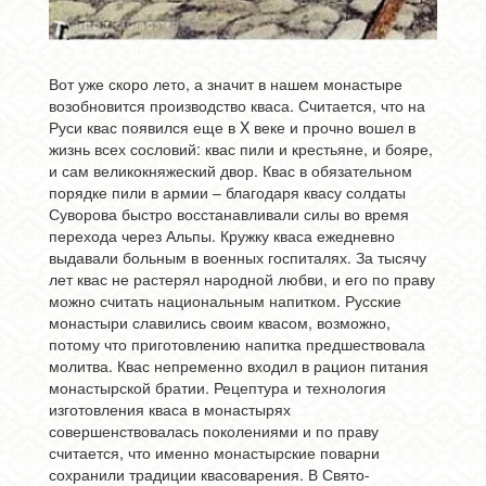
Вот уже скоро лето, а значит в нашем монастыре
возобновится производство кваса. Считается, что на
Руси квас появился еще в X веке и прочно вошел в
жизнь всех сословий: квас пили и крестьяне, и бояре,
и сам великокняжеский двор. Квас в обязательном
порядке пили в армии – благодаря квасу солдаты
Суворова быстро восстанавливали силы во время
перехода через Альпы. Кружку кваса ежедневно
выдавали больным в военных госпиталях. За тысячу
лет квас не растерял народной любви, и его по праву
можно считать национальным напитком. Русские
монастыри славились своим квасом, возможно,
потому что приготовлению напитка предшествовала
молитва. Квас непременно входил в рацион питания
монастырской братии. Рецептура и технология
изготовления кваса в монастырях
совершенствовалась поколениями и по праву
считается, что именно монастырские поварни
сохранили традиции квасоварения. В Свято-