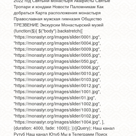
2022 год Святыни монастыря Акафисты Святые
Тропари и кондаки Новости Паломникам Как
добраться Карта расположения монастыря
Православная мужская гимназия Общество
ТРЕЗВЕНИЕ Экскурсии Монастырский музей
(function($){ $("body").backstretch([
"https://monastyr.org/images/slider/0001.jpg",
"https://monastyr.org/images/slider/0004.jpg",
"https://monastyr.org/images/slider/0009.jpg",
"https://monastyr.org/images/slider/0005.jpg",
"https://monastyr.org/images/slider/050.jpg",
"https://monastyr.org/images/slider/0006.jpg",
"https://monastyr.org/images/slider/0010.jpg",
"https://monastyr.org/images/slider/0103.jpg",
"https://monastyr.org/images/slider/0012.jpg",
"https://monastyr.org/images/slider/1001.jpg",
"https://monastyr.org/images/slider/01.jpg",
"https://monastyr.org/images/slider/1002.jpg",
"https://monastyr.org/images/slider/1003.jpg",
"https://monastyr.org/images/slider/0102.jpg",
"https://monastyr.org/images/slider/1004.jpg", ],
{duration: 4000, fade: 1000}); })(jQuery); Наш канал
Рутуб Наш канал Ютуб Мы в Телеграмм
Поиск