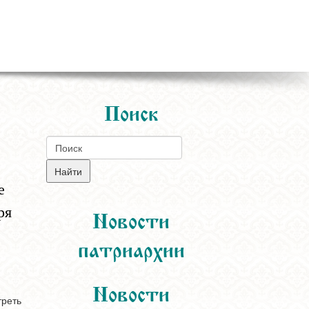
Поиск
е
ря
Новости
патриархии
Новости
треть