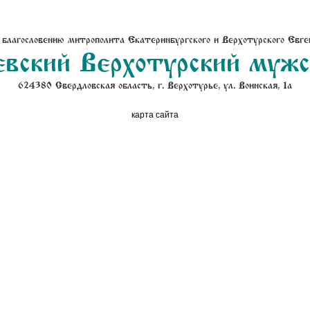
 благословению митрополита Екатеринбургского и Верхотурского Евге
вский Верхотурский муж
624380 Свердловская область, г. Верхотурье, ул. Воинская, 1а
карта сайта