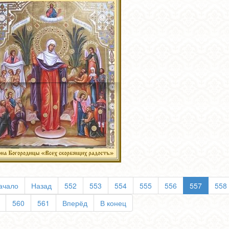
ачало
Назад
552
553
554
555
556
557
558
560
561
Вперёд
В конец