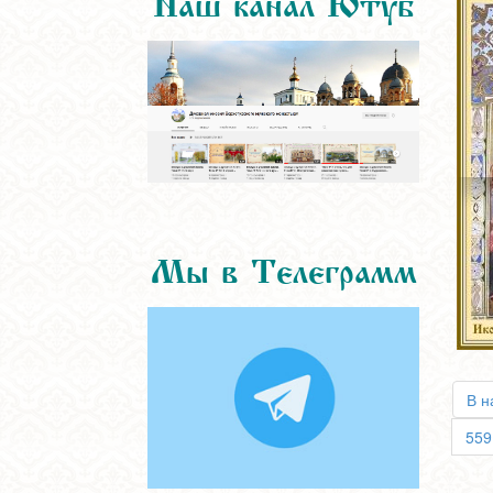
Мы в Телеграмм
В н
559