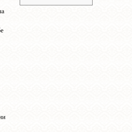
ча
бе
ии