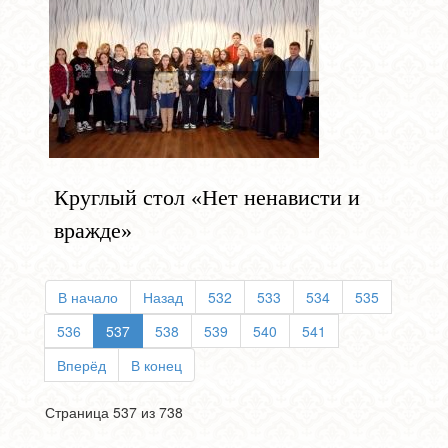
Круглый стол «Нет ненависти и
вражде»
В начало
Назад
532
533
534
535
536
537
538
539
540
541
Вперёд
В конец
Страница 537 из 738