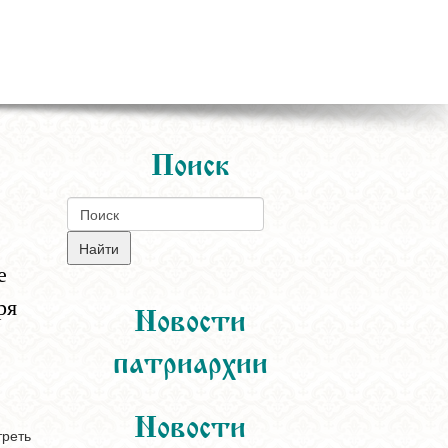
Поиск
е
ря
Новости
патриархии
Новости
треть