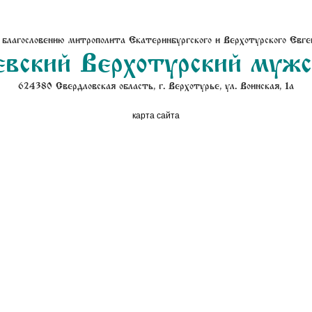
 благословению митрополита Екатеринбургского и Верхотурского Евге
вский Верхотурский муж
624380 Свердловская область, г. Верхотурье, ул. Воинская, 1а
карта сайта