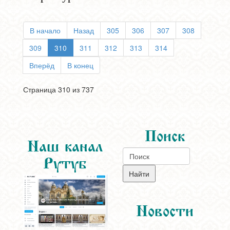
В начало
Назад
305
306
307
308
309
310
311
312
313
314
Вперёд
В конец
Страница 310 из 737
Поиск
Наш канал
Рутуб
Новости