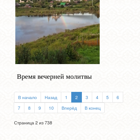
Время вечерней молитвы
В начало
Назад
1
2
3
4
5
6
7
8
9
10
Вперёд
В конец
Страница 2 из 738